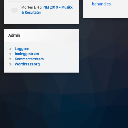
behandles.
Morten E H
til
NM 2010 – Musikk
& Resultater
Admin
Logg inn
Innleggsstrøm
Kommentarstrøm
WordPress.org