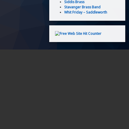
Siddis Brass
Stavanger Brass Band
Whit Friday – Saddleworth
VELSESPLAN
MEDLEMMER