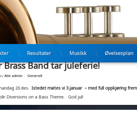
kter
Resultater
Musikk
Øvelsesplan
 Brass Band tar juleferie!
Oppdatert
11/01/2011
Kategorier:
av
Atle admin
Generelt
e mandag 20.des.
Istedet møtes vi 3.januar – med full oppkjøring fr
e blir Diversions on a Bass Theme. God jul!