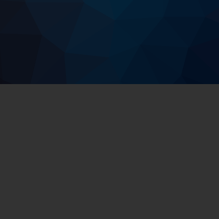
STYRET
OM KORPSET
BILDER
MIN SIDE
Facebook
E-post
© Alexander Brass Band. Alle rettigheter reservert.