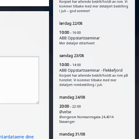
Korpset har allerede bestilt/holdt av rom. Vi
kommer tilbake med mer detaljert bestilling
i juli – god sommer!
lørdag
22
/
08
10:00
– 16:00
ABB Oppstartsseminar
Mer detaljer etterhvert
søndag
23
/
08
10:00
– 14:00
ABB Oppstartsseminar - Flekkefjord
Korpset har allerede bestilt/holdt av rom på
hotellet. Vi kommer tilbake med mer
detaljert rombestilling i juli.
mandag
24
/
08
20:00
– 22:00
Øvelse
Øvingsrom Normannsgata 24,4014
Stavanger
mandag
31
/
08
tardataene dine