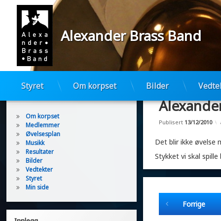
Alexander Brass Band
Hopp
Styret
Om korpset
Bilder
Vedte
til
Sider
innhold
Alexander
Om korpset
Publisert
13/12/2010
Medlemmer
Øvelsesplan
Det blir ikke øvels
Musikk
Resultater
Stykket vi skal spill
Bilder
Vedtekter
Styret
Min side
Fortsett å lese
Forrige
Innlegg