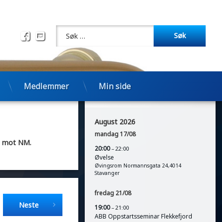
Søk etter:
Facebook
E-post
Medlemmer
Min side
Øvelsesplan
August 2026
mandag
17
/
08
em mot NM.
20:00
– 22:00
Øvelse
Øvingsrom Normannsgata 24,4014
Stavanger
fredag
21
/
08
Neste
19:00
– 21:00
ABB Oppstartsseminar Flekkefjord