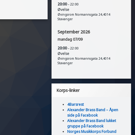
20:00
– 22:00
Øvelse
Øvingsrom Normannsgata 24,4014
Stavanger
September 2026
mandag
07
/
09
20:00
– 22:00
Øvelse
Øvingsrom Normannsgata 24,4014
Stavanger
Korps-linker
4Barsrest
Alexander Brass Band – Åpen
side på Facebook
Alexander Brass Band lukket
gruppe på Facebook
Norges Musikkorps Forbund