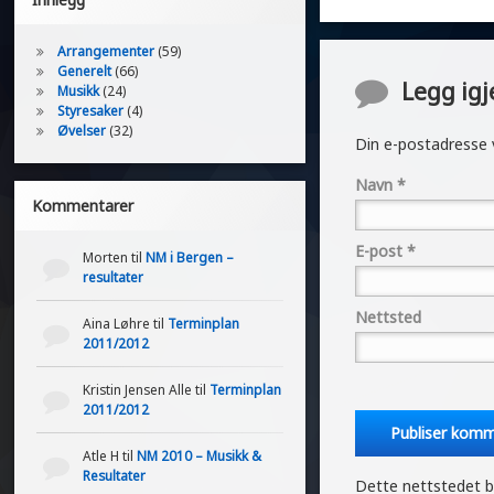
Arrangementer
(59)
Generelt
(66)
Kommentar
Legg ig
Musikk
(24)
Styresaker
(4)
Øvelser
(32)
Din e-postadresse vi
Navn
*
Kommentarer
E-post
*
Morten
til
NM i Bergen –
resultater
Nettsted
Aina Løhre
til
Terminplan
2011/2012
Kristin Jensen Alle
til
Terminplan
2011/2012
Atle H
til
NM 2010 – Musikk &
Resultater
Dette nettstedet b