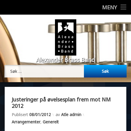
Styret
MENY
H
Om korpset
o
p
Bilder
p
t
i
Vedtekter
l
Alexander Brass Band
i
Resultater
n
Søk etter:
n
Musikk
h
o
Øvelsesplan
l
d
Justeringer på øvelsesplan frem mot NM
Medlemmer
2012
Oppdatert
07/02/2012
Publisert
08/01/2012
av
Atle admin
Min side
Kategorier:
Arrangementer
,
Generelt