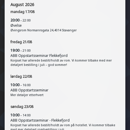
August 2026
mandag
17
/
08
20:00
– 22:00
Øvelse
Øvingsrom Normannsgata 24,4014 Stavanger
fredag
21
/
08
19:00
– 21:00
ABB Oppstartsseminar Flekkefjord
Korpset har allerede bestilt/holdt av rom. Vi kommer tilbake med mer
detaljert bestilling i juli – god sommer!
lørdag
22
/
08
10:00
– 16:00
ABB Oppstartsseminar
Mer detaljer etterhvert
søndag
23
/
08
10:00
– 14:00
ABB Oppstartsseminar - Flekkefjord
Korpset har allerede bestilt/holdt av rom på hotellet. Vi kommer tilbake
med mer detaljert rombestilling i juli.