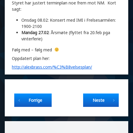
Styret har justert terminplan noe frem mot NM. Kort
sagt:
Onsdag 08.02: Konsert med IMI i Frelsesarméen:
1900-2100
Mandag 27.02
: Årsmøte (flyttet fra 20.feb pga
vinterferie)
Følg med – følg med
Oppdatert plan her:
http://alexbrass.com/%C3%B8velsesplan/
Fortsett å lese
Forrige
Neste