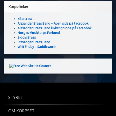
Korps-linker
4Barsrest
Alexander Brass Band – Åpen side på Facebook
Alexander Brass Band lukket gruppe på Facebook
Norges Musikkorps Forbund
Siddis Brass
Stavanger Brass Band
Whit Friday – Saddleworth
STYRET
OM KORPSET