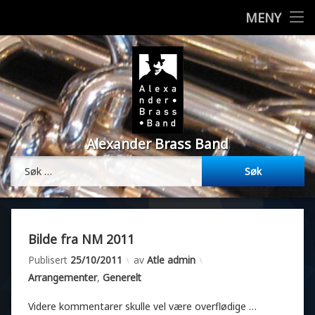
Styret
MENY
H
Om korpset
o
p
Bilder
p
t
i
Vedtekter
l
Alexander Brass Band
i
Resultater
n
Søk etter:
n
Musikk
h
o
Øvelsesplan
l
d
Bilde fra NM 2011
Medlemmer
Oppdatert
25/10/2011
Publisert
25/10/2011
av
Atle admin
Kategorier:
Arrangementer
,
Generelt
Min side
Videre kommentarer skulle vel være overflødige …