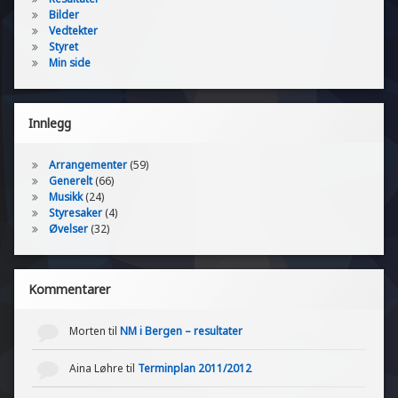
a
v
s
Bilder
l
d
Vedtekter
i
i
a
Styret
f
g
Min side
g
i
2
s
a
.
e
n
r
s
Innlegg
o
i
v
n
j
e
g
Arrangementer
(59)
m
o
t
Generelt
(66)
b
i
Musikk
(24)
n
e
l
Styresaker
(4)
r
N
Øvelser
(32)
M
2
0
Kommentarer
1
2
Morten
til
NM i Bergen – resultater
Aina Løhre
til
Terminplan 2011/2012