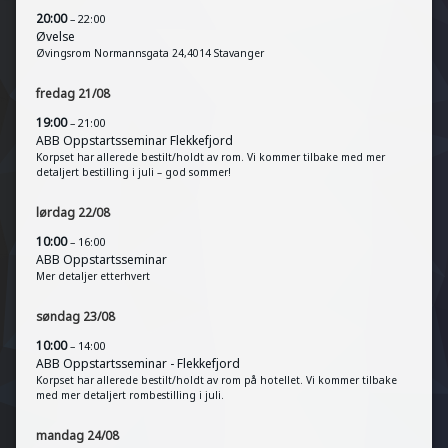
20:00
– 22:00
Øvelse
Øvingsrom Normannsgata 24,4014 Stavanger
fredag
21
/
08
19:00
– 21:00
ABB Oppstartsseminar Flekkefjord
Korpset har allerede bestilt/holdt av rom. Vi kommer tilbake med mer
detaljert bestilling i juli – god sommer!
lørdag
22
/
08
10:00
– 16:00
ABB Oppstartsseminar
Mer detaljer etterhvert
søndag
23
/
08
10:00
– 14:00
ABB Oppstartsseminar - Flekkefjord
Korpset har allerede bestilt/holdt av rom på hotellet. Vi kommer tilbake
med mer detaljert rombestilling i juli.
mandag
24
/
08