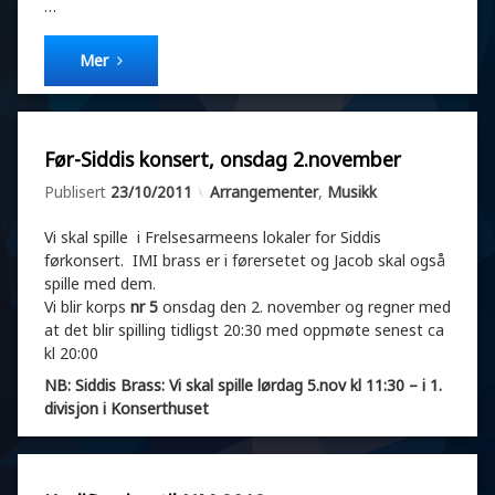
…
e
e
s
n
u
e
Mer
l
n
t
k
a
o
t
m
e
m
L
Før-Siddis konsert, onsdag 2.november
r
e
e
av
Atle admin
n
Kategorier:
Publisert
23/10/2011
Arrangementer
,
Musikk
g
t
g
a
i
Vi skal spille i Frelsesarmeens lokaler for Siddis
r
g
førkonsert. IMI brass er i førersetet og Jacob skal også
t
j
spille med dem.
i
e
l
Vi blir korps
nr 5
onsdag den 2. november og regner med
n
M
at det blir spilling tidligst 20:30 med oppmøte senest ca
e
u
kl 20:00
n
s
k
NB: Siddis Brass: Vi skal spille lørdag 5.nov kl 11:30 – i 1.
i
o
k
divisjon i Konserthuset
m
k
m
o
e
g
n
r
t