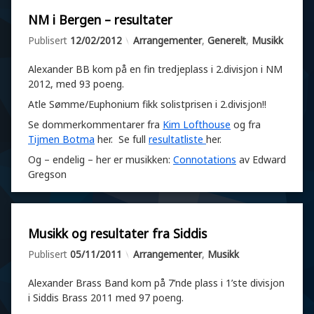
1
NM i Bergen – resultater
k
Oppdatert
av
Atle admin
05/03/2012
Kategorier:
Publisert
12/02/2012
Arrangementer
,
Generelt
,
Musikk
o
m
m
Alexander BB kom på en fin tredjeplass i 2.divisjon i NM
e
2012, med 93 poeng.
n
Atle Sømme/Euphonium fikk solistprisen i 2.divisjon!!
t
a
Se dommerkommentarer fra
Kim Lofthouse
og fra
r
Tijmen Botma
her. Se full
resultatliste
her.
t
i
Og – endelig – her er musikken:
Connotations
av Edward
l
Gregson
N
M
i
B
e
L
Musikk og resultater fra Siddis
r
e
Oppdatert
av
Atle admin
17/11/2011
Kategorier:
Publisert
05/11/2011
Arrangementer
,
Musikk
g
g
e
g
n
i
Alexander Brass Band kom på 7’nde plass i 1’ste divisjon
–
g
i Siddis Brass 2011 med 97 poeng.
r
j