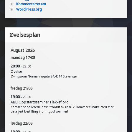
Kommentarstrøm
WordPress.org
Øvelsesplan
August 2026
mandag
17
/
08
20:00
– 22:00
Øvelse
Øvingsrom Normannsgata 24,4014 Stavanger
fredag
21
/
08
19:00
– 21:00
ABB Oppstartsseminar Flekkefjord
Korpset har allerede bestilt/holdt av rom. Vi kommer tilbake med mer
detaljert bestilling i juli – god sommer!
lørdag
22
/
08
10:00
– 16:00