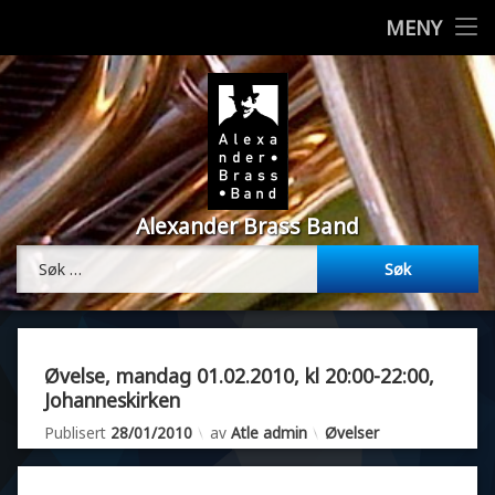
Styret
MENY
H
Om korpset
o
p
Bilder
p
t
i
Vedtekter
l
Alexander Brass Band
i
Resultater
n
Søk etter:
n
Musikk
h
o
Øvelsesplan
l
d
Øvelse, mandag 01.02.2010, kl 20:00-22:00,
Medlemmer
Johanneskirken
Oppdatert
31/01/2010
Kategorier:
Publisert
28/01/2010
av
Atle admin
Øvelser
Min side