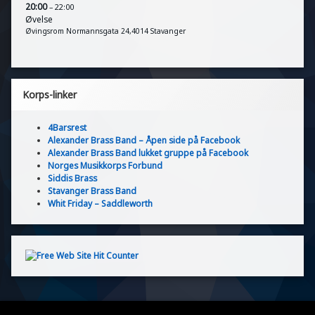
20:00
– 22:00
Øvelse
Øvingsrom Normannsgata 24,4014 Stavanger
Korps-linker
4Barsrest
Alexander Brass Band – Åpen side på Facebook
Alexander Brass Band lukket gruppe på Facebook
Norges Musikkorps Forbund
Siddis Brass
Stavanger Brass Band
Whit Friday – Saddleworth