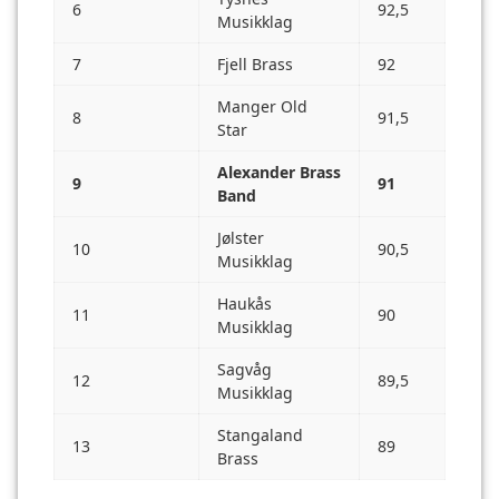
6
92,5
Musikklag
7
Fjell Brass
92
Manger Old
8
91,5
Star
Alexander Brass
9
91
Band
Jølster
10
90,5
Musikklag
Haukås
11
90
Musikklag
Sagvåg
12
89,5
Musikklag
Stangaland
13
89
Brass