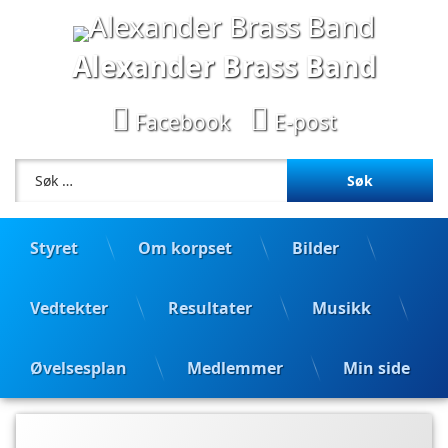
Hopp
til
innhold
Alexander Brass Band
Facebook
E-post
Søk etter:
Styret
Om korpset
Bilder
Vedtekter
Resultater
Musikk
Øvelsesplan
Medlemmer
Min side