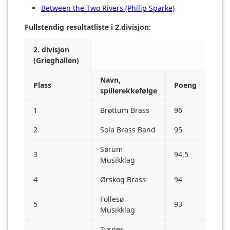
Between the Two Rivers (Philip Sparke)
Fullstendig resultatliste i 2.divisjon:
2. divisjon
(Grieghallen)
Navn,
Plass
Poeng
spillerekkefølge
1
Brøttum Brass
96
2
Sola Brass Band
95
Sørum
3
94,5
Musikklag
4
Ørskog Brass
94
Follesø
5
93
Musikklag
Tysnes