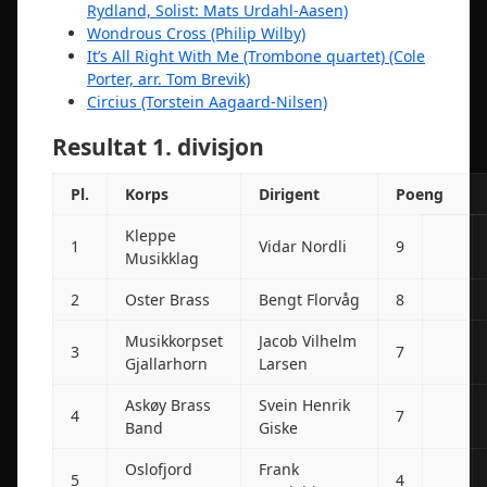
Rydland, Solist: Mats Urdahl-Aasen)
Wondrous Cross (Philip Wilby)
It’s All Right With Me (Trombone quartet) (Cole
Porter, arr. Tom Brevik)
Circius (Torstein Aagaard-Nilsen)
Resultat 1. divisjon
Pl.
Korps
Dirigent
Poeng
Kleppe
1
Vidar Nordli
9
Musikklag
2
Oster Brass
Bengt Florvåg
8
Musikkorpset
Jacob Vilhelm
3
7
Gjallarhorn
Larsen
Askøy Brass
Svein Henrik
4
7
Band
Giske
Oslofjord
Frank
5
4