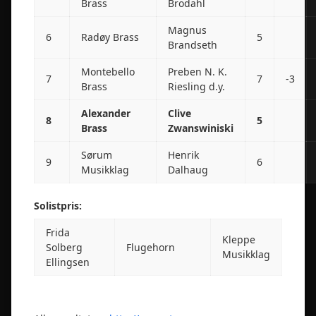
Brass
Brodahl
Magnus
6
Radøy Brass
5
Brandseth
Montebello
Preben N. K.
7
7
-3
Brass
Riesling d.y.
Alexander
Clive
8
5
Brass
Zwanswiniski
Sørum
Henrik
9
6
Musikklag
Dalhaug
Solistpris:
Frida
Kleppe
Solberg
Flugehorn
Musikklag
Ellingsen