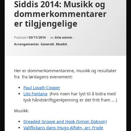
Siddis 2014: Musikk og
dommerkommentarer
er tilgjengelige
Oppdatert
13/11/2014
Publisert
03/11/2014
av
Atle admin
Kategorier:
Arrangementer
,
Generelt
,
Musikk
Her er dommerkommentarene, musikk og resultater
fra fra lørdagens evenement:
Paul Lovatt-Cooper
Lito Fontana
(hvis noen har lyst til å bidra med
tysk håndskriftgjenkjenning er det fritt fram … )
Musikk:
Dreaded Groove and Hook (Simon Dobson)
Vallflickans dans (Hugo Alfvén, arr. Frode