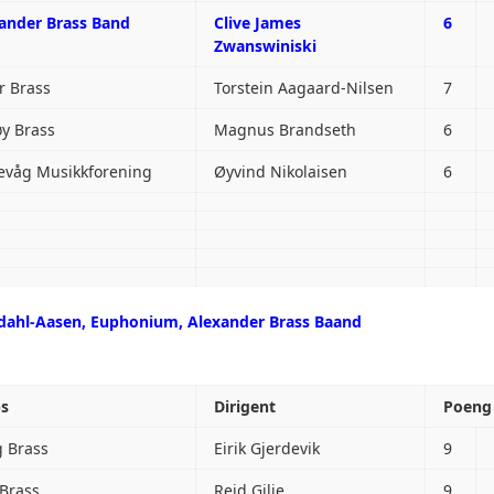
ander Brass Band
Clive James
6
Zwanswiniski
r Brass
Torstein Aagaard-Nilsen
7
y Brass
Magnus Brandseth
6
evåg Musikkforening
Øyvind Nikolaisen
6
dahl-Aasen, Euphonium, Alexander Brass Baand
ps
Dirigent
Poeng
 Brass
Eirik Gjerdevik
9
 Brass
Reid Gilje
9