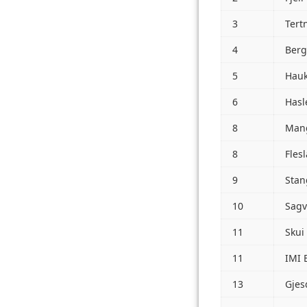
3
Tert
4
Berg
5
Hauk
6
Hasl
8
Mang
8
Fles
9
Stan
10
Sagv
11
Skui
11
IMI 
13
Gjes