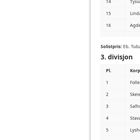
14
Tysv
15
Lind
16
Agde
Solistpris:
Eb. Tuba
3. divisjon
Pl.
Kor
1
Foll
2
Skei
3
Salh
4
Stav
5
Lysh