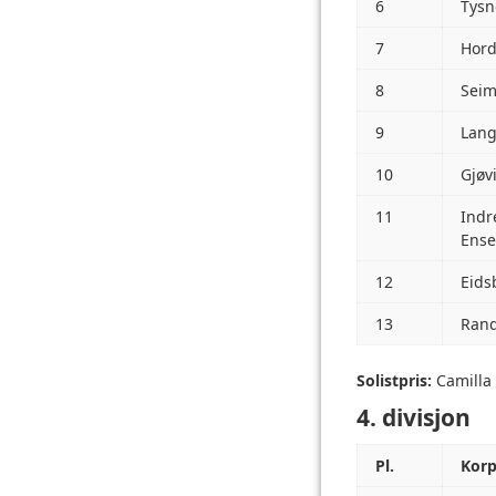
6
Tysn
7
Hord
8
Seim
9
Lang
10
Gjøv
11
Indr
Ens
12
Eids
13
Rand
Solistpris:
Camilla 
4. divisjon
Pl.
Kor