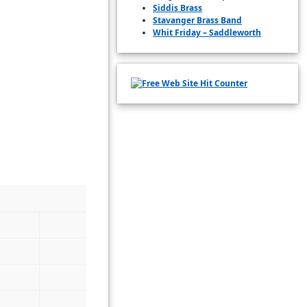
Siddis Brass
Stavanger Brass Band
Whit Friday – Saddleworth