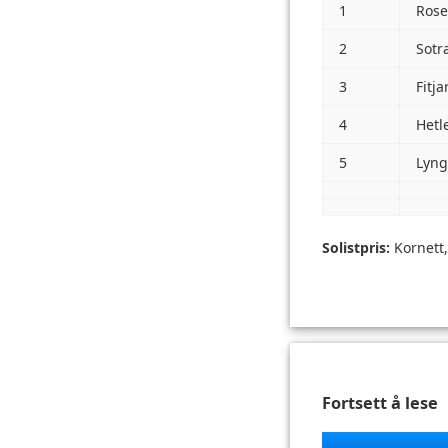
1
Rose
2
Sotr
3
Fitj
4
Hetl
5
Lyng
Solistpris:
Kornett,
Fortsett å lese