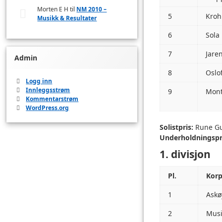
Morten E H
til
NM 2010 –
5
Kroh
Musikk & Resultater
6
Sola
7
Jare
Admin
8
Oslo
Logg inn
Innleggsstrøm
9
Mont
Kommentarstrøm
WordPress.org
Solistpris:
Rune Gu
Underholdningspr
1. divisjon
Pl.
Kor
1
Askø
2
Musi