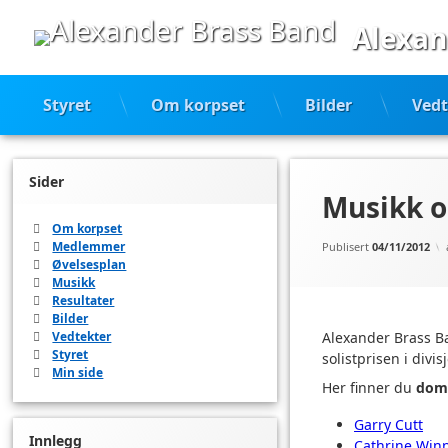
Hopp
Alexan
til
innhold
Styret
Om korpset
Bilder
Vedt
Sider
Musikk og
Om korpset
Medlemmer
Publisert
04/11/2012
Øvelsesplan
Musikk
Resultater
Bilder
Vedtekter
Alexander Brass Ban
Styret
solistprisen i div
Min side
Her finner du
dom
Garry Cutt
Innlegg
Cathrine Winn