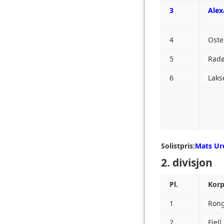
3
Alex
4
Oste
5
Radø
6
Laks
Solistpris:
Mats Ur
2. divisjon
Pl.
Kor
1
Rong
2
Fjell