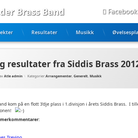
der Brass Band
Facebook
ekter
Resultater
Musikk
Øvelsespl
 resultater fra Siddis Brass 201
Oppdatert
04/11/2012
av
Atle admin
Kategorier:
Arrangementer
,
Generelt
,
Musikk
d kom på en flott 3’dje plass i 1.divisjon i årets Siddis Brass. I ti
isjonen!
merkommentarer
:
es Trevino