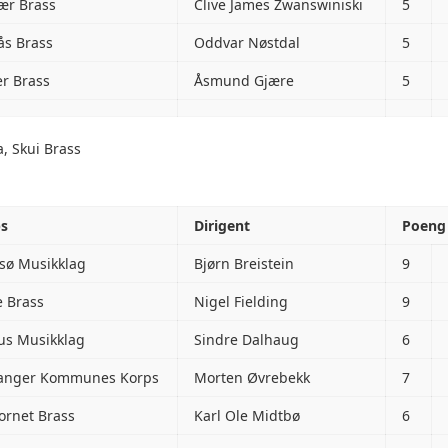
ær Brass
Clive James Zwanswiniski
5
ås Brass
Oddvar Nøstdal
5
r Brass
Åsmund Gjære
5
, Skui Brass
ps
Dirigent
Poeng
esø Musikklag
Bjørn Breistein
9
e Brass
Nigel Fielding
9
us Musikklag
Sindre Dalhaug
6
anger Kommunes Korps
Morten Øvrebekk
7
ornet Brass
Karl Ole Midtbø
6