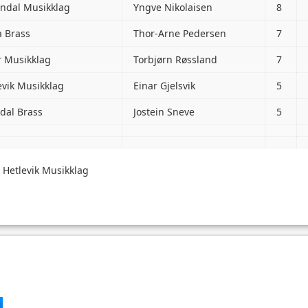
ndal Musikklag
Yngve Nikolaisen
8
a Brass
Thor-Arne Pedersen
7
ar Musikklag
Torbjørn Røssland
7
evik Musikklag
Einar Gjelsvik
5
dal Brass
Jostein Sneve
5
 Hetlevik Musikklag