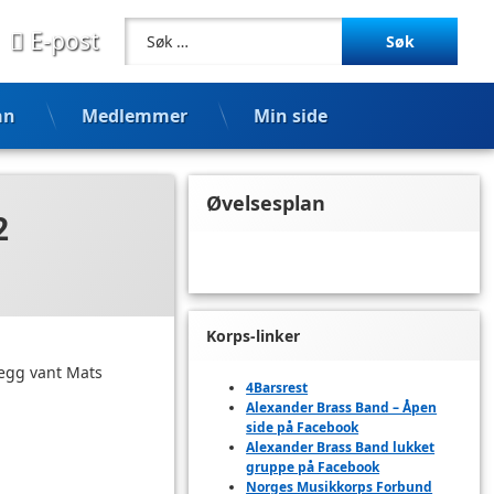
Søk etter:
E-post
an
Medlemmer
Min side
Øvelsesplan
2
Korps-linker
llegg vant Mats
4Barsrest
Alexander Brass Band – Åpen
side på Facebook
Alexander Brass Band lukket
gruppe på Facebook
Norges Musikkorps Forbund