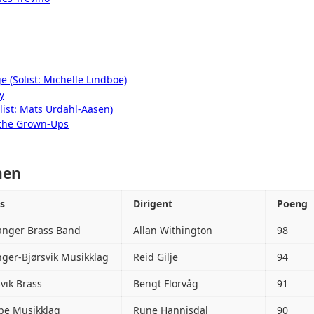
t
e (Solist: Michelle Lindboe)
y
list: Mats Urdahl-Aasen)
 the Grown-Ups
onen
s
Dirigent
Poeng
anger Brass Band
Allan Withington
98
nger-Bjørsvik Musikklag
Reid Gilje
94
svik Brass
Bengt Florvåg
91
pe Musikklag
Rune Hannisdal
90