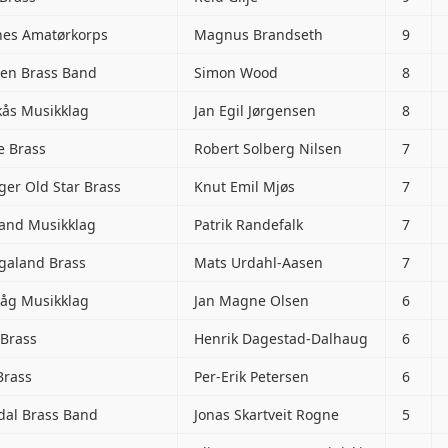
nes Amatørkorps
Magnus Brandseth
9
en Brass Band
Simon Wood
8
ås Musikklag
Jan Egil Jørgensen
8
e Brass
Robert Solberg Nilsen
7
er Old Star Brass
Knut Emil Mjøs
7
land Musikklag
Patrik Randefalk
7
galand Brass
Mats Urdahl-Aasen
7
åg Musikklag
Jan Magne Olsen
6
 Brass
Henrik Dagestad-Dalhaug
6
Brass
Per-Erik Petersen
6
dal Brass Band
Jonas Skartveit Rogne
5