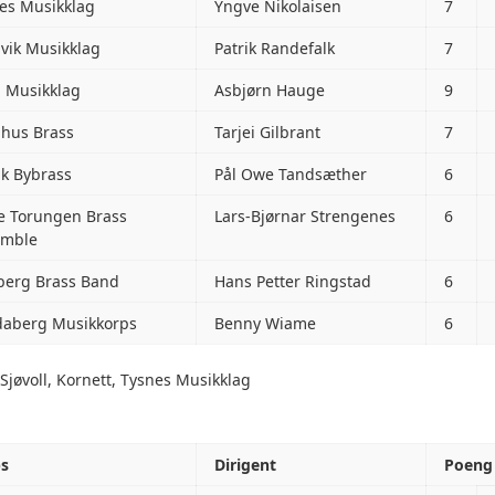
es Musikklag
Yngve Nikolaisen
7
vik Musikklag
Patrik Randefalk
7
 Musikklag
Asbjørn Hauge
9
hus Brass
Tarjei Gilbrant
7
ik Bybrass
Pål Owe Tandsæther
6
e Torungen Brass
Lars-Bjørnar Strengenes
6
emble
berg Brass Band
Hans Petter Ringstad
6
aberg Musikkorps
Benny Wiame
6
Sjøvoll, Kornett, Tysnes Musikklag
ps
Dirigent
Poeng