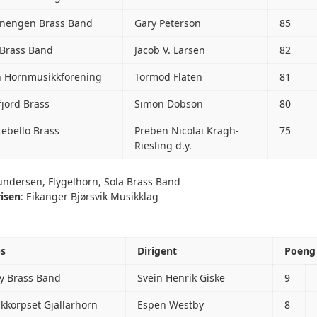
nengen Brass Band
Gary Peterson
85
 Brass Band
Jacob V. Larsen
82
n Hornmusikkforening
Tormod Flaten
81
fjord Brass
Simon Dobson
80
ebello Brass
Preben Nicolai Kragh-
75
Riesling d.y.
ndersen, Flygelhorn, Sola Brass Band
isen
: Eikanger Bjørsvik Musikklag
ps
Dirigent
Poeng
y Brass Band
Svein Henrik Giske
9
kkorpset Gjallarhorn
Espen Westby
8