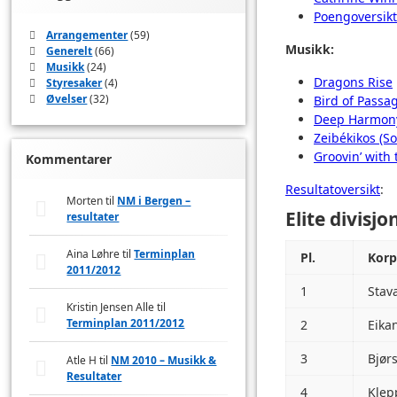
Poengoversik
Arrangementer
(59)
Musikk:
Generelt
(66)
Musikk
(24)
Dragons Rise
Styresaker
(4)
Øvelser
(32)
Bird of Passag
Deep Harmon
Zeibékikos (So
Groovin’ with
Kommentarer
Resultatoversikt
:
Morten
til
NM i Bergen –
Elite divisj
resultater
Aina Løhre
til
Terminplan
Pl.
Korp
2011/2012
1
Stav
Kristin Jensen Alle
til
Terminplan 2011/2012
2
Eika
3
Bjør
Atle H
til
NM 2010 – Musikk &
Resultater
4
Klep