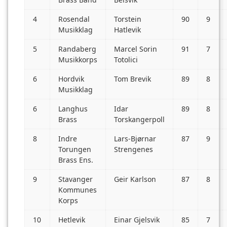
4
Rosendal
Torstein
90
9
Musikklag
Hatlevik
5
Randaberg
Marcel Sorin
91
7
Musikkorps
Totolici
6
Hordvik
Tom Brevik
89
8
Musikklag
6
Langhus
Idar
89
8
Brass
Torskangerpoll
8
Indre
Lars-Bjørnar
87
9
Torungen
Strengenes
Brass Ens.
9
Stavanger
Geir Karlson
87
8
Kommunes
Korps
10
Hetlevik
Einar Gjelsvik
85
7