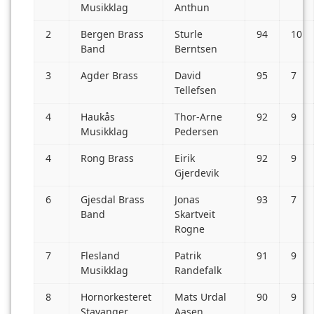
Musikklag
Anthun
2
Bergen Brass
Sturle
94
10
Band
Berntsen
3
Agder Brass
David
95
7
Tellefsen
4
Haukås
Thor-Arne
92
9
Musikklag
Pedersen
4
Rong Brass
Eirik
92
9
Gjerdevik
6
Gjesdal Brass
Jonas
93
7
Band
Skartveit
Rogne
7
Flesland
Patrik
91
9
Musikklag
Randefalk
8
Hornorkesteret
Mats Urdal
90
9
Stavanger
Aasen