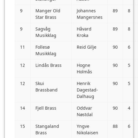
9
Manger Old
Johannes
89
8
Star Brass
Mangersnes
9
Sagvåg
Håvard
89
8
Musikklag
Kroka
11
Follesø
Reid Gilje
90
6
Musikklag
12
Lindås Brass
Hogne
90
5
Holmås
12
Skui
Henrik
90
5
Brassband
Dagestad-
Dalhaug
14
Fjell Brass
Oddvar
90
4
Nøstdal
15
Stangaland
Yngve
88
6
Brass
Nikolaisen