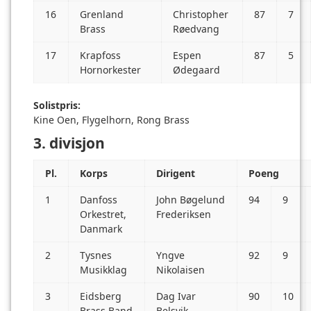
16
Grenland
Christopher
87
7
Brass
Røedvang
17
Krapfoss
Espen
87
5
Hornorkester
Ødegaard
Solistpris:
Kine Oen, Flygelhorn, Rong Brass
3. divisjon
Pl.
Korps
Dirigent
Poeng
1
Danfoss
John Bøgelund
94
9
Orkestret,
Frederiksen
Danmark
2
Tysnes
Yngve
92
9
Musikklag
Nikolaisen
3
Eidsberg
Dag Ivar
90
10
Brass Band
Belsvik