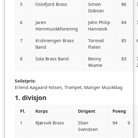
5
Oslofjord Brass
Simon
86
Dobson
6
Jaren
John Philip
84
Hornmusikkforening
Hannevik
7
Krohnengen Brass
Tormod
85
Band
Flaten
8
Sola Brass Band
Benny
83
Wiame
Solistpris:
Erlend Aagaard-Nilsen, Trompet, Manger Musikklag
1. divisjon
Pl.
Korps
Dirigent
Poeng
1
Bjørsvik Brass
Stian
94
9
Svendsen