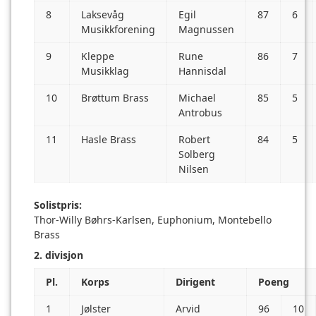
8
Laksevåg
Egil
87
6
Musikkforening
Magnussen
9
Kleppe
Rune
86
7
Musikklag
Hannisdal
10
Brøttum Brass
Michael
85
5
Antrobus
11
Hasle Brass
Robert
84
5
Solberg
Nilsen
Solistpris:
Thor-Willy Bøhrs-Karlsen, Euphonium, Montebello
Brass
2. divisjon
Pl.
Korps
Dirigent
Poeng
1
Jølster
Arvid
96
10