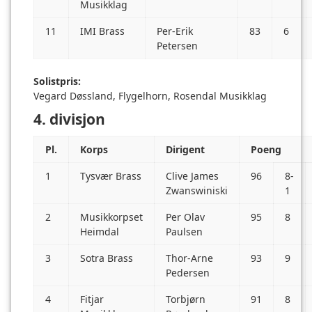
Musikklag
11
IMI Brass
Per-Erik
83
6
Petersen
Solistpris:
Vegard Døssland, Flygelhorn, Rosendal Musikklag
4. divisjon
Pl.
Korps
Dirigent
Poeng
1
Tysvær Brass
Clive James
96
8-
Zwanswiniski
1
2
Musikkorpset
Per Olav
95
8
Heimdal
Paulsen
3
Sotra Brass
Thor-Arne
93
9
Pedersen
4
Fitjar
Torbjørn
91
8