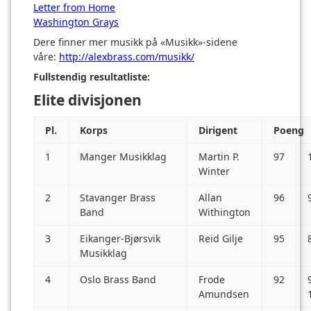
Letter from Home
Washington Grays
Dere finner mer musikk på «Musikk»-sidene
våre:
http://alexbrass.com/musikk/
Fullstendig resultatliste:
Elite divisjonen
Pl.
Korps
Dirigent
Poeng
1
Manger Musikklag
Martin P.
97
Winter
2
Stavanger Brass
Allan
96
Band
Withington
3
Eikanger-Bjørsvik
Reid Gilje
95
Musikklag
4
Oslo Brass Band
Frode
92
Amundsen