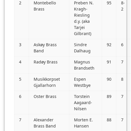
2
Montebello
Preben N.
95
8-
Brass
Kragh-
2
Riesling
d.y. (aka
Tarjei
Gilbrant)
3
Askøy Brass
Sindre
92
6
Band
Dalhaug
4
Radøy Brass
Magnus
91
7
Brandseth
5
Musikkorpset
Espen
90
8
Gjallarhorn
Westbye
6
Oster Brass
Torstein
89
7
Aagaard-
Nilsen
7
Alexander
Morten E.
88
7
Brass Band
Hansen