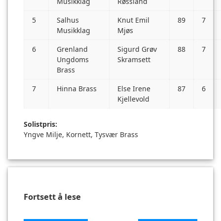
Musikklag
Røssland
5
Salhus
Knut Emil
89
7
Musikklag
Mjøs
6
Grenland
Sigurd Grøv
88
7
Ungdoms
Skramsett
Brass
7
Hinna Brass
Else Irene
87
6
Kjellevold
Solistpris:
Yngve Milje, Kornett, Tysvær Brass
Fortsett å lese