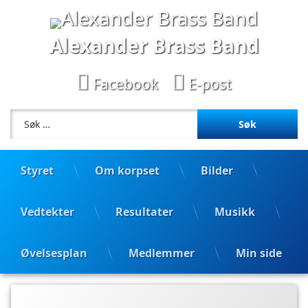
Hopp
til
innhold
Alexander Brass Band
Facebook
E-post
Søk etter:
Styret
Om korpset
Bilder
Vedtekter
Resultater
Musikk
Øvelsesplan
Medlemmer
Min side